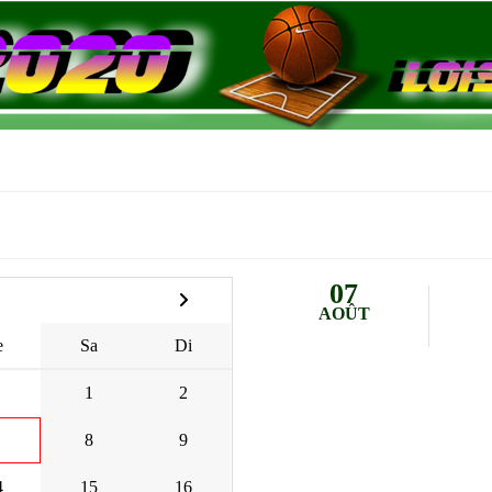
07
AOÛT
e
Sa
Di
1
2
8
9
4
15
16