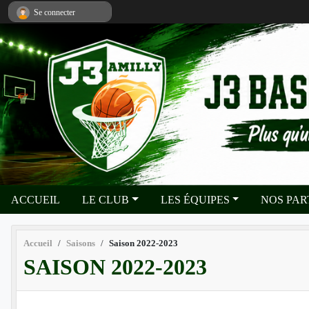
Panneau de gestion des cookies
Se connecter
ACCUEIL
LE CLUB
LES ÉQUIPES
NOS PA
Accueil
Saisons
Saison 2022-2023
SAISON 2022-2023