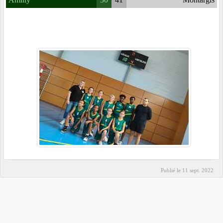
Amilly
30
41
Montargis
Publié le
11 sept. 2022