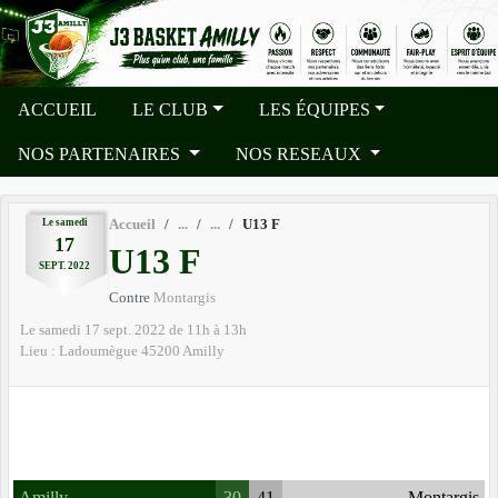
Panneau de gestion des cookies
ACCUEIL
LE CLUB
LES ÉQUIPES
NOS PARTENAIRES
NOS RESEAUX
Le
samedi
Accueil
U13 F
17
U13 F
SEPT.
2022
Contre
Montargis
Le
samedi
17
sept.
2022
de 11h à 13h
Lieu :
Ladoumègue
45200
Amilly