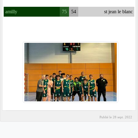
amilly
75
54
st jean le blanc
Publié le
28 sept. 2022