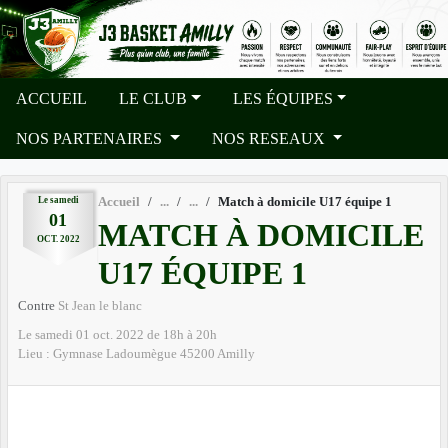
Panneau de gestion des cookies
ACCUEIL
LE CLUB
LES ÉQUIPES
NOS PARTENAIRES
NOS RESEAUX
Le
samedi
Accueil
Match à domicile U17 équipe 1
01
MATCH À DOMICILE
OCT.
2022
U17 ÉQUIPE 1
Contre
St Jean le blanc
Le
samedi
01
oct.
2022
de 18h à 20h
Lieu :
Gymnase Ladoumègue
45200
Amilly