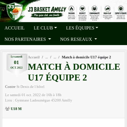
Panneau de gestion des cookies
ACCUEIL
LE CLUB
LES ÉQUIPES
NOS PARTENAIRES
NOS RESEAUX
Le
samedi
Accueil
Match à domicile U17 équipe 2
01
MATCH À DOMICILE
OCT.
2022
U17 ÉQUIPE 2
Contre
St Denis de l hôtel
Le
samedi
01
oct.
2022
de 16h à 18h
Lieu :
Gymnase Ladoumègue
45200
Amilly
U18 M