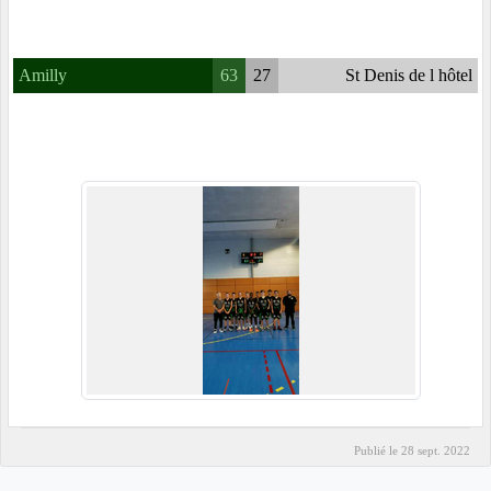
Amilly
63
27
St Denis de l hôtel
Publié le
28 sept. 2022