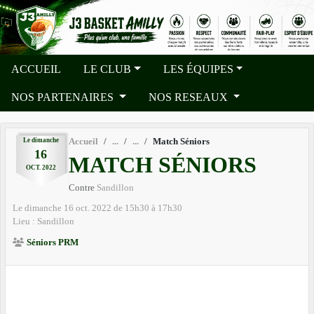
Panneau de gestion des cookies
ACCUEIL
LE CLUB
LES ÉQUIPES
NOS PARTENAIRES
NOS RESEAUX
Le
dimanche
Accueil
Match Séniors
16
MATCH SÉNIORS
OCT.
2022
Contre
Sandillon
Le
dimanche
16
oct.
2022
de 15h30 à 17h30
Lieu :
Sandillon
Séniors PRM