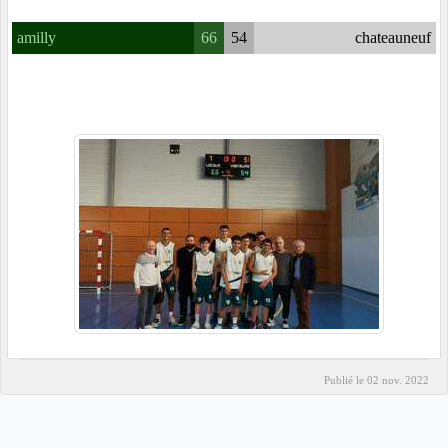
amilly
66
54
chateauneuf
Publié le
02 nov. 2022