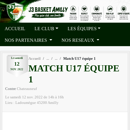
Panneau de gestion des cookies
ACCUEIL
LE CLUB
LES ÉQUIPES
NOS PARTENAIRES
NOS RESEAUX
Le
samedi
Accueil
Match U17 équipe 1
12
MATCH U17 ÉQUIPE
NOV.
2022
1
Contre
Chateauneuf
Le
samedi
12
nov.
2022
de 14h à 16h
Lieu :
Ladoumègue
45200
Amilly