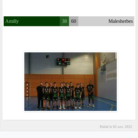
Amilly
38
60
Malesherbes
Publié le
02 nov. 2022