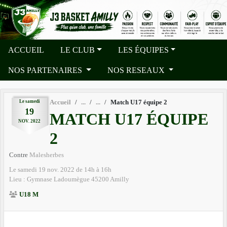
Panneau de gestion des cookies
ACCUEIL
LE CLUB
LES ÉQUIPES
NOS PARTENAIRES
NOS RESEAUX
Le
samedi
Accueil
Match U17 équipe 2
19
MATCH U17 ÉQUIPE
NOV.
2022
2
Contre
Malesherbes
Le
samedi
19
nov.
2022
de 14h à 16h
Lieu :
Gymnase Ladoumègue
45200
Amilly
U18 M