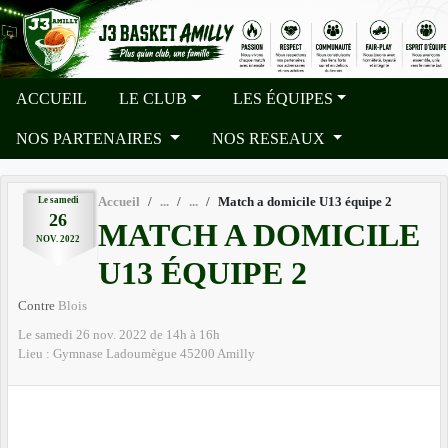
Panneau de gestion des cookies
ACCUEIL
LE CLUB
LES ÉQUIPES
NOS PARTENAIRES
NOS RESEAUX
Le
samedi
Accueil
Match a domicile U13 équipe 2
26
MATCH A DOMICILE
NOV.
2022
U13 ÉQUIPE 2
Contre
Blois
Le
samedi
26
nov.
2022
de 14h à 16h
Lieu :
Gymnase Ladoumègue
45200
Amilly