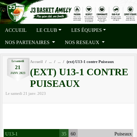
Panneau de gestion des cookies
ACCUEIL
LE CLUB
LES ÉQUIPES
NOS PARTENAIRES
NOS RESEAUX
Le
samedi
Accueil
(ext) U13-1 contre Puiseaux
21
(EXT) U13-1 CONTRE
JANV.
2023
PUISEAUX
Le
samedi
21
janv.
2023
U13-1
35
60
Puiseaux