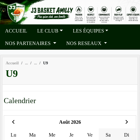
Panneau de gestion des cookies
ACCUEIL
LE CLUB
LES ÉQUIPES
NOS PARTENAIRES
NOS RESEAUX
Accueil
U9
U9
Calendrier
Août 2026
Lu
Ma
Me
Je
Ve
Sa
Di