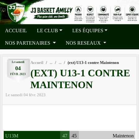
Panneau de gestion des cookies
ACCUEIL
LE CLUB
LES ÉQUIPES
NOS PARTENAIRES
NOS RESEAUX
Le
samedi
Accueil
(ext) U13-1 contre Maintenon
04
(EXT) U13-1 CONTRE
FÉVR.
2023
MAINTENON
Le
samedi
04
févr.
2023
U13M
47
45
Maintenon