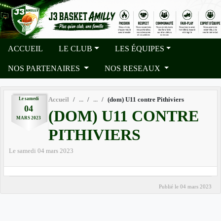
Panneau de gestion des cookies
ACCUEIL
LE CLUB
LES ÉQUIPES
NOS PARTENAIRES
NOS RESEAUX
Le
samedi
Accueil
(dom) U11 contre Pithiviers
04
(DOM) U11 CONTRE
MARS
2023
PITHIVIERS
Le
samedi
04
mars
2023
Publié le
04 mars 2023